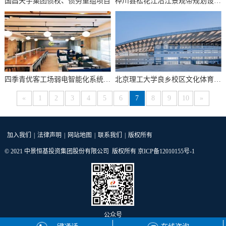
国昌天宇集团债权、债务重组项目
桦川县松花江沿江景观带规划设计项目
四季青优客工场弱电智能化系统工程
北京理工大学良乡校区文化体育中心监理工程
«
1
2
3
4
5
6
7
8
9
10
»
加入我们
|
法律声明
|
网站地图
|
联系我们
|
版权所有
© 2021 中景恒基投资集团股份有限公司 版权所有
京ICP备12010155号-1
公众号