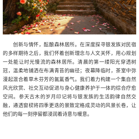
创新与情怀，酝酿森林居所。在深度探寻银发族对民宿
的多样期待之后，我们怀着创新理念与人文关怀，用心规划
一处能让时光慢流的森林居所。清晨的第一缕阳光穿透树
冠，温柔地铺洒在布满青苔的幽径；夜幕降临时，茶室中弥
漫起混合着草木芬芳的氤氲香气。我们着力构建一个集自然
风光欣赏、社交互动促进与身心健康养护于一体的综合疗愈
空间。参天古木的岁月印记将与银发族的生活韵律自然交
融，通透窗棂将四季更迭的景致定格成灵动的风景长卷，让
他们的每一刻停留都浸润着诗意与暖意。