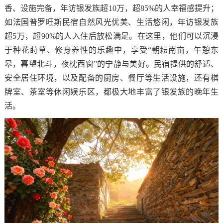
香、设施完备，年访银发族超10万，超85%的人幸福感提升；
如法国普罗旺斯民宿自然风光优美、生活悠闲，年访银发族
超5万，超90%的人入住后放松满足。在这里，他们可以沉浸
于种花莳草、修身养性的乐趣中，享受“朝耘南亩，午憩东
皋，暮望北斗，夜枕西窗”的宁静与美好。民宿提供的舒适、
安全居住环境，以及配备的厨房、餐厅等生活设施，还有棋
牌室、茶室等休闲娱乐区，都极大地丰富了银发族的晚年生
活。